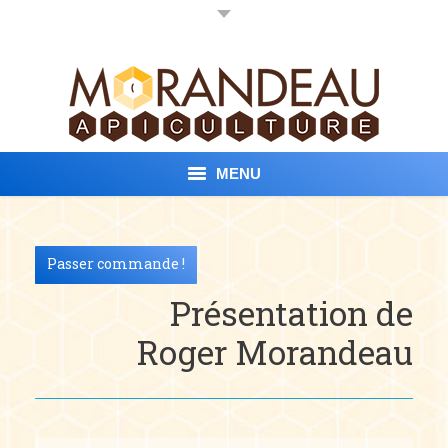
MENU
Accueil
Passer commande !
Nos Produits
Présentation de
Conditions de vente
Roger Morandeau
Contact
Vidéo