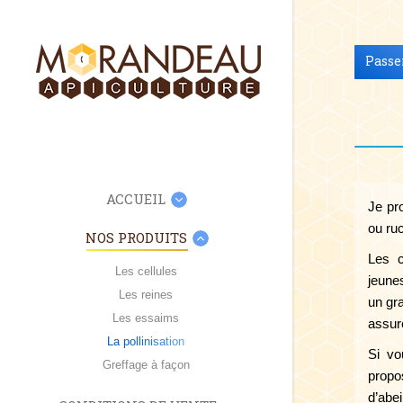
Passe
ACCUEIL
Je pr
ou ruc
NOS PRODUITS
Les c
Les cellules
jeune
Les reines
un gr
Les essaims
assure
La pollinisation
Si vo
Greffage à façon
propo
d’abei